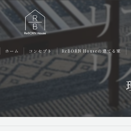
ホーム
コンセプト
ReBORN Houseの建てる家
クラシック
カントリーテイスト
エタージュ
リトリート
Monesave!（モネセブ）