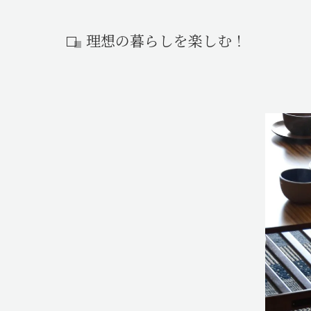
Passive+
理想の暮らしを楽しむ！
Reso Life（リゾライフ）
平屋の家
Plus R!