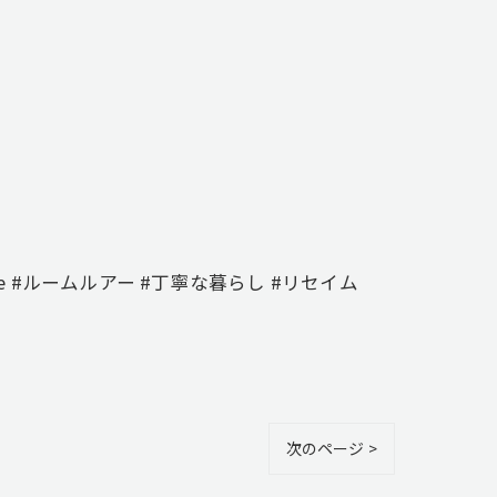
e #ルームルアー #丁寧な暮らし #リセイム
次のページ >