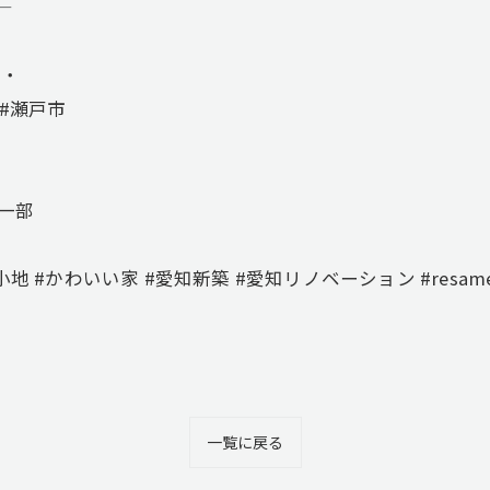
—
市・
#瀬戸市
の一部
地 #かわいい家 #愛知新築 #愛知リノベーション #resam
一覧に戻る