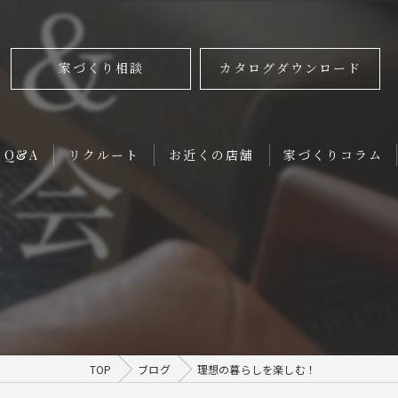
家づくり相談
カタログダウンロード
Q&A
リクルート
お近くの店舗
家づくりコラム
ReBORN House【大阪BASE】
！
ReBORN House【名古屋head office】
ReBORN House【名古屋office】
TOP
ブログ
理想の暮らしを楽しむ！