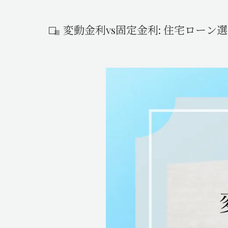
Passive+
変動金利vs固定金利: 住宅ロー
Reso Life（リゾライフ）
平屋の家
Plus R!