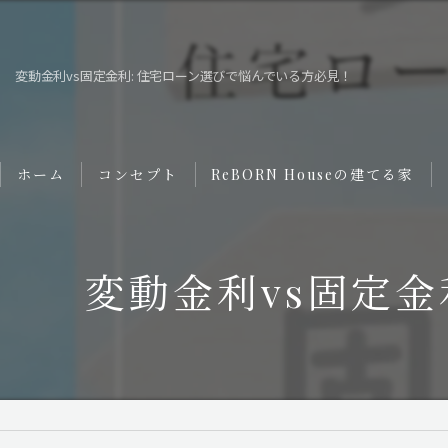
変動金利vs固定金利: 住宅ローン選びで悩んでいる方必見！
ホーム
コンセプト
ReBORN Houseの建てる家
クラシック
変動金利vs固定
カントリーテイスト
エタージュ
リトリート
Monesave!（モネセブ）