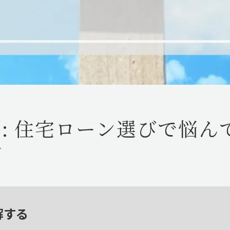
利: 住宅ローン選びで悩
方
解する