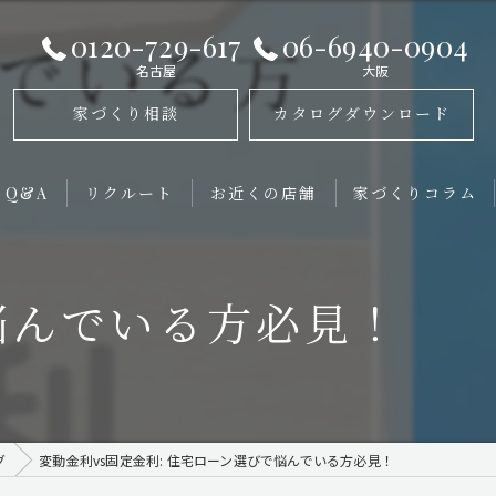
0120-729-617
06-6940-0904
名古屋
大阪
家づくり相談
カタログダウンロード
Q&A
リクルート
お近くの店舗
家づくりコラム
ReBORN House【大阪BASE】
悩んでいる方必見！
ReBORN House【名古屋head office】
ReBORN House【名古屋office】
グ
変動金利vs固定金利: 住宅ローン選びで悩んでいる方必見！